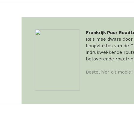
Frankrijk Puur Roadt
Reis mee dwars door F
hoogvlaktes van de Ce
indrukwekkende routes
betoverende roadtrip
Bestel hier dit mooie 