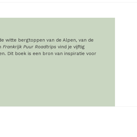
 de witte bergtoppen van de Alpen, van de
In
Frankrijk Puur Roadtrips
vind je vijftig
. Dit boek is een bron van inspiratie voor