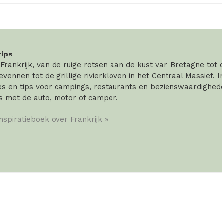
rips
rankrijk, van de ruige rotsen aan de kust van Bretagne tot
vennen tot de grillige rivierkloven in het Centraal Massief. 
 en tips voor campings, restaurants en bezienswaardigheden
s met de auto, motor of camper.
inspiratieboek over Frankrijk »