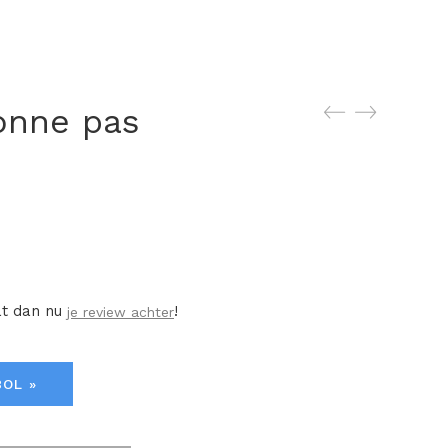
onne pas
at dan nu
!
je review achter
BOL »