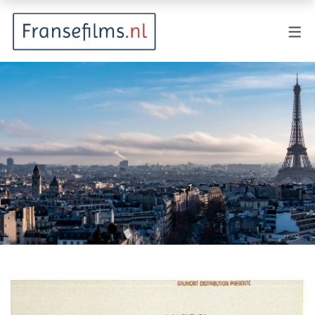
FILMGENRES
Actiefilm
Animatie
Documentaire
Drama
Fantasy
Horror
Komedie
Kostuumdrama