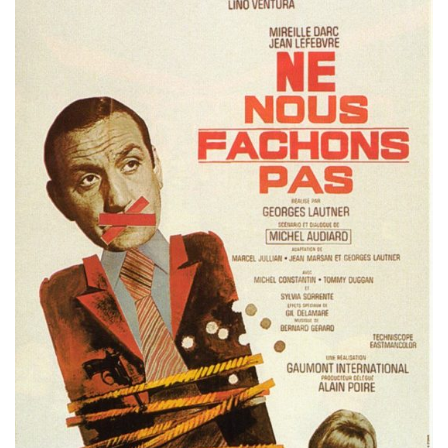
Misdaad
Musical
Oorlogsfilm
Romantische komedie
Thriller