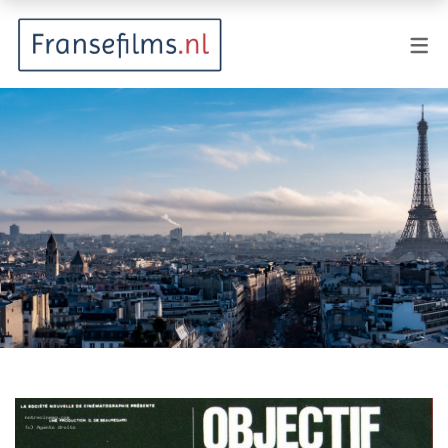
FILMGENRES
Actiefilm
Animatie
Documentaire
Drama
Fantasy
Horror
Komedie
Kostuumdrama