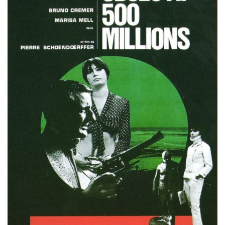
Misdaad
Musical
Oorlogsfilm
Romantische komedie
Thriller