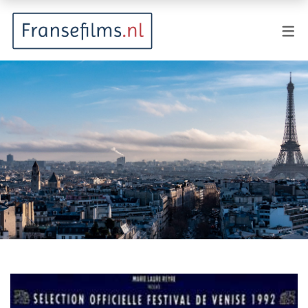
FILMGENRES
Actiefilm
Animatie
Documentaire
Drama
Fantasy
Horror
Komedie
Kostuumdrama