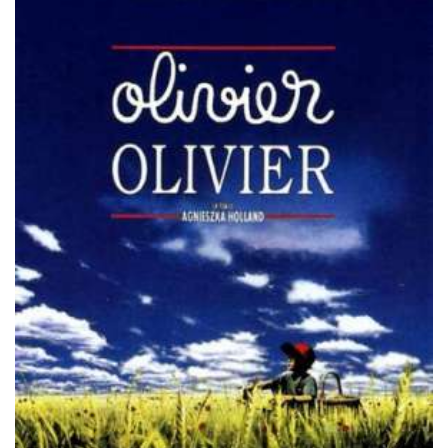
Misdaad
Musical
Oorlogsfilm
Romantische komedie
Thriller