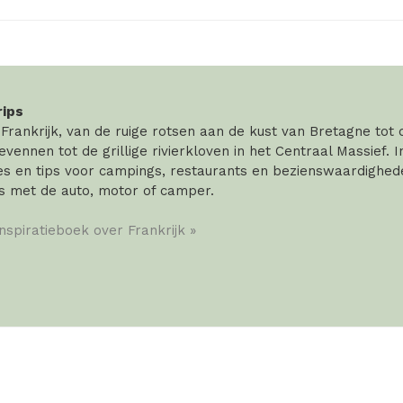
rips
rankrijk, van de ruige rotsen aan de kust van Bretagne tot
vennen tot de grillige rivierkloven in het Centraal Massief. 
 en tips voor campings, restaurants en bezienswaardigheden
s met de auto, motor of camper.
inspiratieboek over Frankrijk »