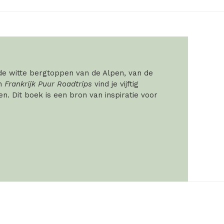
 de witte bergtoppen van de Alpen, van de
In
Frankrijk Puur Roadtrips
vind je vijftig
. Dit boek is een bron van inspiratie voor