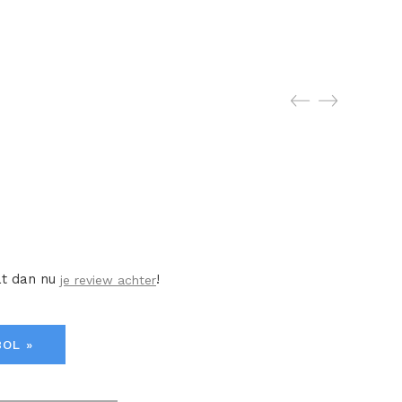
at dan nu
!
je review achter
BOL »