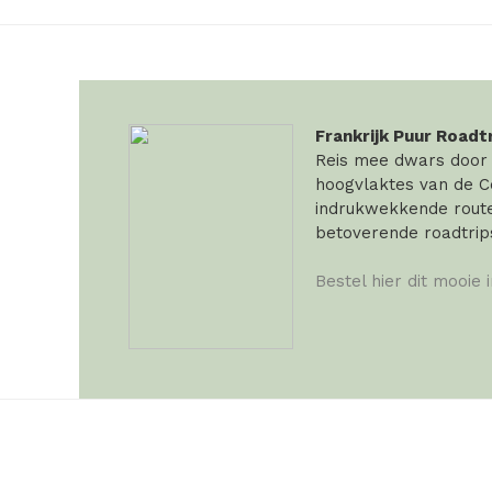
Frankrijk Puur Roadt
Reis mee dwars door F
hoogvlaktes van de Ce
indrukwekkende routes
betoverende roadtrip
Bestel hier dit mooie 