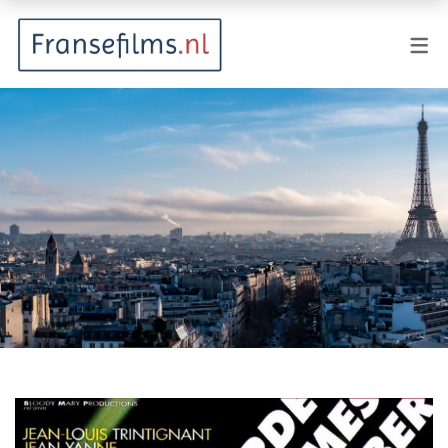
FILMGENRES
Actiefilm
Animatie
Documentaire
Drama
Fantasy
Horror
Komedie
Kostuumdrama