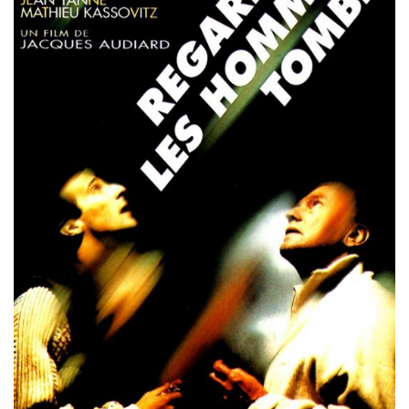
Misdaad
Musical
Oorlogsfilm
Romantische komedie
Thriller