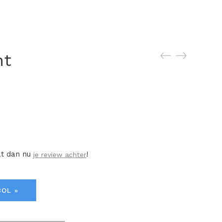
nt
at dan nu
!
je review achter
BOL »