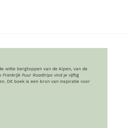
 de witte bergtoppen van de Alpen, van de
In
Frankrijk Puur Roadtrips
vind je vijftig
. Dit boek is een bron van inspiratie voor