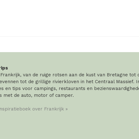
rips
rankrijk, van de ruige rotsen aan de kust van Bretagne tot
vennen tot de grillige rivierkloven in het Centraal Massief. 
 en tips voor campings, restaurants en bezienswaardigheden
s met de auto, motor of camper.
inspiratieboek over Frankrijk »