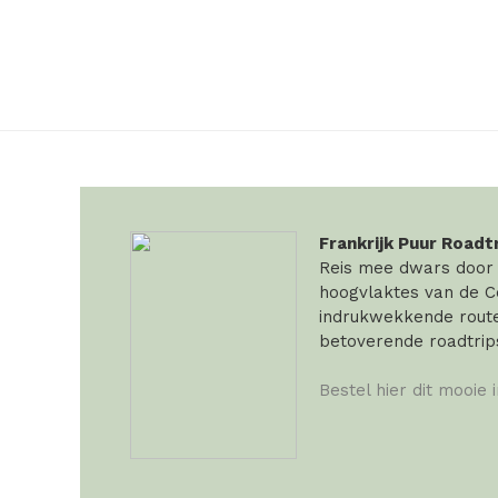
Frankrijk Puur Roadt
Reis mee dwars door F
hoogvlaktes van de Ce
indrukwekkende routes
betoverende roadtrip
Bestel hier dit mooie 