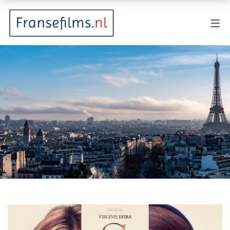
FILMGENRES
Actiefilm
Animatie
Documentaire
Drama
Fantasy
Horror
Komedie
Kostuumdrama