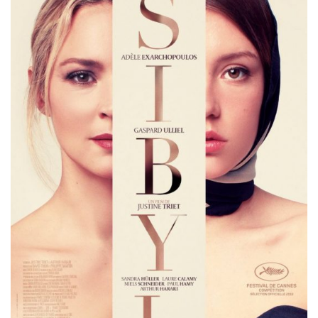
Misdaad
Musical
Oorlogsfilm
Romantische komedie
Thriller