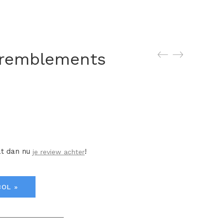
tremblements
at dan nu
!
je review achter
BOL »