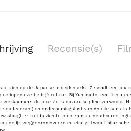
rijving
Recensie(s)
Fil
 san zich op de Japanse arbeidsmarkt. Ze vindt een baan 
eedogenloze bedrijfscultuur. Bij Yumimoto, een firma m
de werknemers de puurste kadaverdiscipline verwacht. H
e dadendrang en ondernemingslust van Amélie san als h
uw slaagt er niet in zich te plooien naar de absurde log
rhaaldelijk weggepromoveerd en eindigt twaalf hilarisch
ouw….