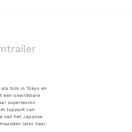
mtrailer
als tolk in Tokyo en
et een onwrikbare
aar superieuren
et toppunt van
ica van het Japanse
e maanden later haar