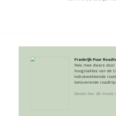
Frankrijk Puur Roadt
Reis mee dwars door F
hoogvlaktes van de Ce
indrukwekkende routes
betoverende roadtrip
Bestel hier dit mooie 