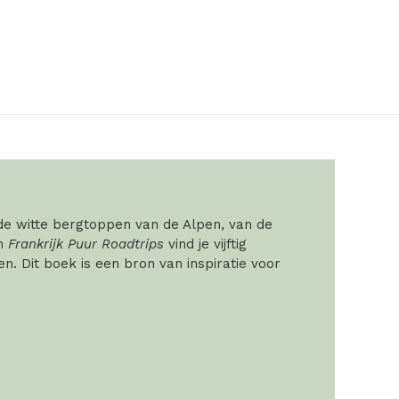
 de witte bergtoppen van de Alpen, van de
In
Frankrijk Puur Roadtrips
vind je vijftig
. Dit boek is een bron van inspiratie voor