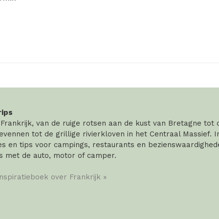
rips
rankrijk, van de ruige rotsen aan de kust van Bretagne tot
vennen tot de grillige rivierkloven in het Centraal Massief. 
 en tips voor campings, restaurants en bezienswaardigheden
s met de auto, motor of camper.
inspiratieboek over Frankrijk »