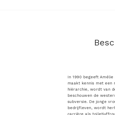
Besch
In 1990 begeeft Amélie
maakt kennis met een m
hiërarchie, wordt van 
beschouwen de westers
subversie. De jonge vro
bedrijfleven, wordt he
carrière als toiletjuffr