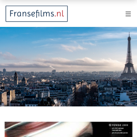
FILMGENRES
Actiefilm
Animatie
Documentaire
Drama
Fantasy
Horror
Komedie
Kostuumdrama