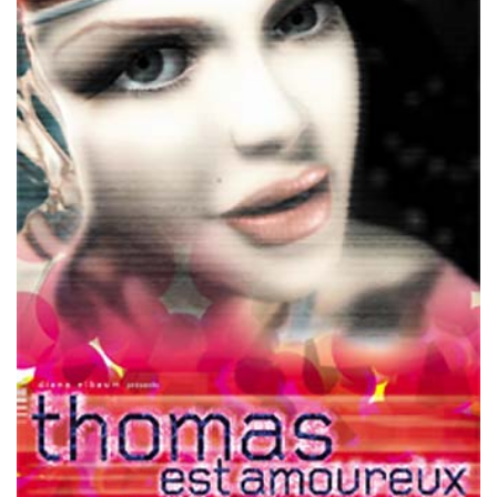
Misdaad
Musical
Oorlogsfilm
Romantische komedie
Thriller