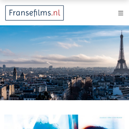
FILMGENRES
Actiefilm
Animatie
Documentaire
Drama
Fantasy
Horror
Komedie
Kostuumdrama