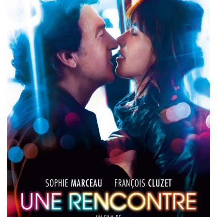
Misdaad
Musical
Oorlogsfilm
Romantische komedie
Thriller