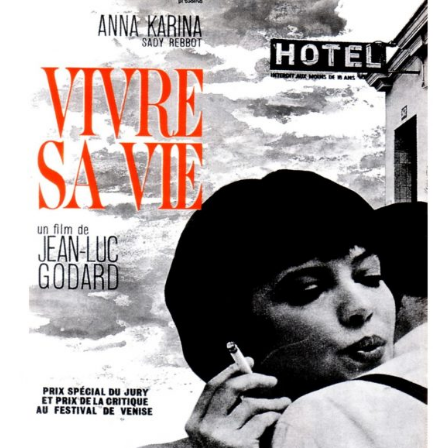
Misdaad
Musical
Oorlogsfilm
Romantische komedie
Thriller