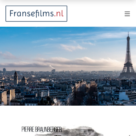
FILMGENRES
Actiefilm
Animatie
Documentaire
Drama
Fantasy
Horror
Komedie
Kostuumdrama