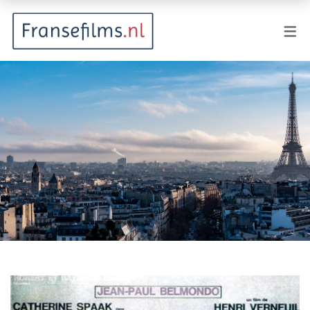
FILMGENRES
Actiefilm
Animatie
Documentaire
Drama
Fantasy
Horror
Komedie
Kostuumdrama