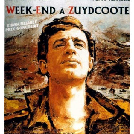
Misdaad
Musical
Oorlogsfilm
Romantische komedie
Thriller