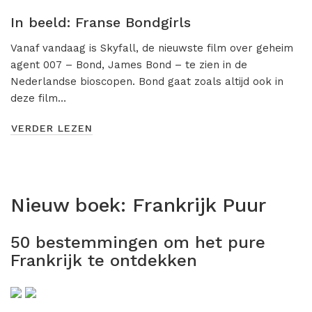
Misdaad
In beeld: Franse Bondgirls
Musical
Vanaf vandaag is Skyfall, de nieuwste film over geheim
Oorlogsfilm
agent 007 – Bond, James Bond – te zien in de
Nederlandse bioscopen. Bond gaat zoals altijd ook in
Romantische komedie
deze film…
Thriller
VERDER LEZEN
Nieuw boek:
Frankrijk Puur
50 bestemmingen om het pure
Frankrijk te ontdekken