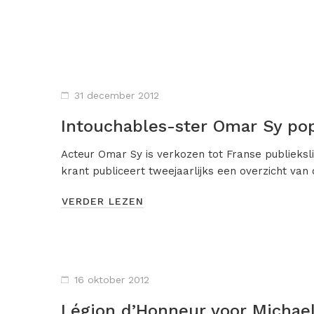
31 december 2012
Intouchables-ster Omar Sy po
Acteur Omar Sy is verkozen tot Franse publieksl
krant publiceert tweejaarlijks een overzicht van
VERDER LEZEN
16 oktober 2012
Légion d’Honneur voor Michae