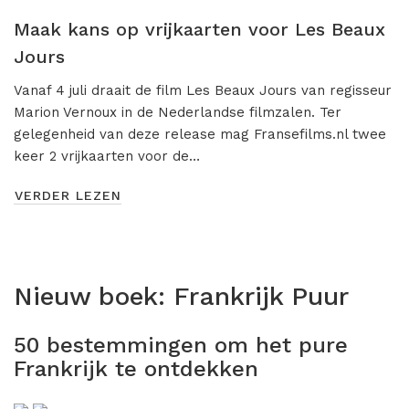
Misdaad
Maak kans op vrijkaarten voor Les Beaux
Musical
Jours
Oorlogsfilm
Vanaf 4 juli draait de film Les Beaux Jours van regisseur
Marion Vernoux in de Nederlandse filmzalen. Ter
Romantische komedie
gelegenheid van deze release mag Fransefilms.nl twee
Thriller
keer 2 vrijkaarten voor de…
VERDER LEZEN
Nieuw boek:
Frankrijk Puur
50 bestemmingen om het pure
Frankrijk te ontdekken