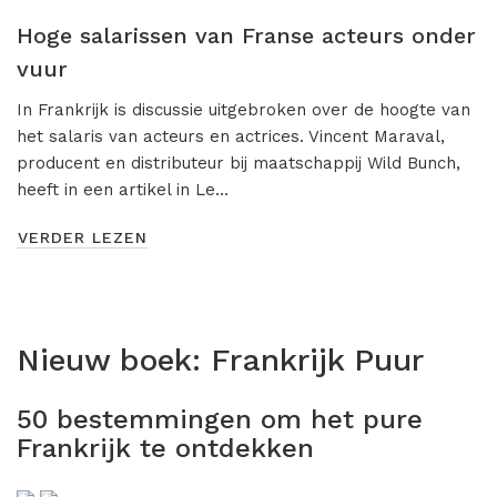
Misdaad
Hoge salarissen van Franse acteurs onder
Musical
vuur
Oorlogsfilm
In Frankrijk is discussie uitgebroken over de hoogte van
het salaris van acteurs en actrices. Vincent Maraval,
Romantische komedie
producent en distributeur bij maatschappij Wild Bunch,
Thriller
heeft in een artikel in Le…
VERDER LEZEN
Nieuw boek:
Frankrijk Puur
50 bestemmingen om het pure
Frankrijk te ontdekken