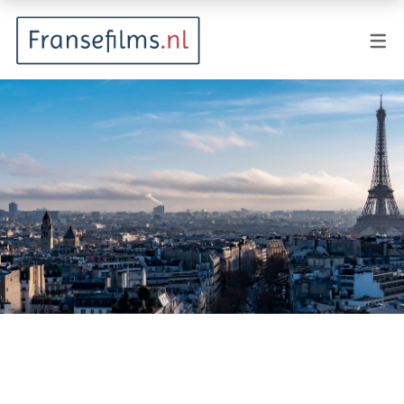
FILMGENRES
Actiefilm
Animatie
Documentaire
Drama
Fantasy
Horror
Komedie
Kostuumdrama