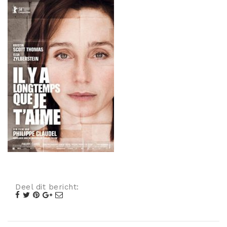
Misdaad
Musical
Oorlogsfilm
Romantische komedie
Thriller
Deel dit bericht: