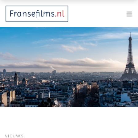
FILMGENRES
Actiefilm
Animatie
Documentaire
Drama
Fantasy
Horror
Komedie
Kostuumdrama
NIEUWS