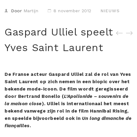
Misdaad
Door
Martijn
8 november 2012
NIEUWS
Musical
Oorlogsfilm
Gaspard Ulliel speelt
Romantische komedie
Yves Saint Laurent
Thriller
De Franse acteur Gaspard Ulliel zal de rol van Yves
Saint Laurent op zich nemen in een biopic over het
bekende mode-icoon. De film wordt geregisseerd
door Bertrand Bonello (
L’Apollonide – souvenirs de
la maison close
). Ulliel is internationaal het meest
bekend vanwege zijn rol in de film Hannibal Rising,
en speelde bijvoorbeeld ook in
Un long dimanche de
fiançailles
.