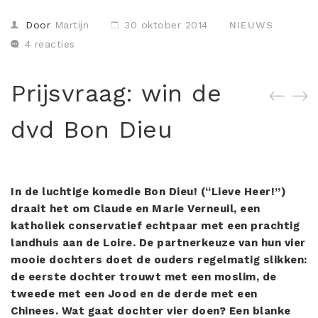
Misdaad
Door
Martijn
30 oktober 2014
NIEUWS
Musical
4 reacties
Oorlogsfilm
Prijsvraag: win de
Romantische komedie
Thriller
dvd Bon Dieu
In de luchtige komedie Bon Dieu! (“Lieve Heer!”)
draait het om Claude en Marie Verneuil, een
katholiek conservatief echtpaar met een prachtig
landhuis aan de Loire. De partnerkeuze van hun vier
mooie dochters doet de ouders regelmatig slikken:
de eerste dochter trouwt met een moslim, de
tweede met een Jood en de derde met een
Chinees. Wat gaat dochter vier doen? Een blanke