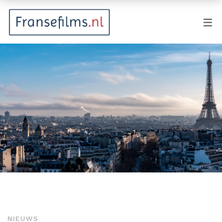
FILMGENRES
Actiefilm
Animatie
Documentaire
Drama
Fantasy
Horror
Komedie
Kostuumdrama
NIEUWS