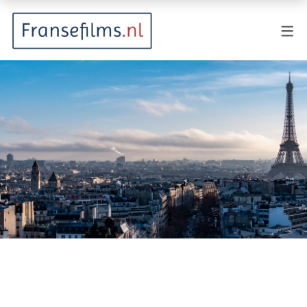
FILMGENRES
Actiefilm
Animatie
Documentaire
Drama
Fantasy
Horror
Komedie
Kostuumdrama