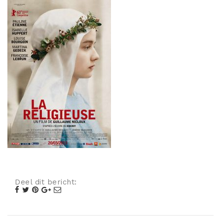
Misdaad
Musical
Oorlogsfilm
Romantische komedie
Thriller
Deel dit bericht: