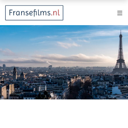
FILMGENRES
Actiefilm
Animatie
Documentaire
Drama
Fantasy
Horror
Komedie
Kostuumdrama