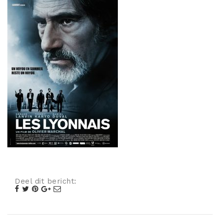
Misdaad
Musical
Oorlogsfilm
Romantische komedie
Thriller
Deel dit bericht: