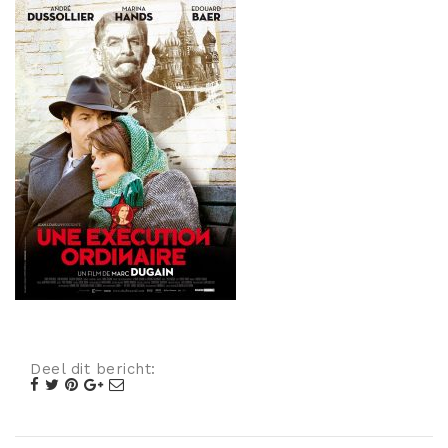
Misdaad
Musical
Oorlogsfilm
Romantische komedie
Thriller
Deel dit bericht: