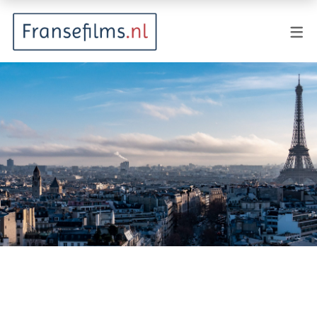
FILMGENRES
Actiefilm
Animatie
Documentaire
Drama
Fantasy
Horror
Komedie
Kostuumdrama