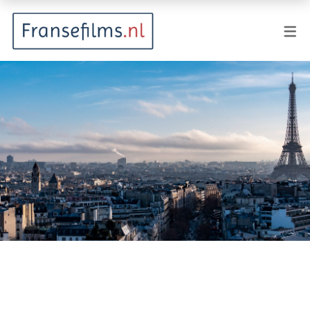
FILMGENRES
Actiefilm
Animatie
Documentaire
Drama
Fantasy
Horror
Komedie
Kostuumdrama