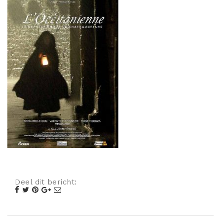
Misdaad
Musical
Oorlogsfilm
Romantische komedie
Thriller
Deel dit bericht: