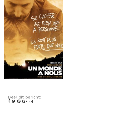
Misdaad
Musical
Oorlogsfilm
Romantische komedie
Thriller
Deel dit bericht: