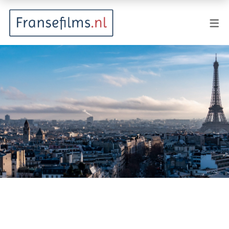
FILMGENRES
Actiefilm
Animatie
Documentaire
Drama
Fantasy
Horror
Komedie
Kostuumdrama