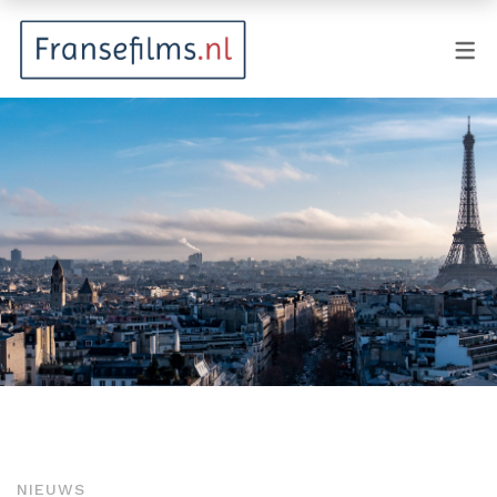
FILMGENRES
Actiefilm
Animatie
Documentaire
Drama
Fantasy
Horror
Komedie
Kostuumdrama
NIEUWS