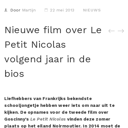
Misdaad
Door
Martijn
22 mei 2013
NIEUWS
Musical
Oorlogsfilm
Nieuwe film over Le
Romantische komedie
Petit Nicolas
Thriller
volgend jaar in de
bios
Liefhebbers van Frankrijks bekendste
schooljongetje hebben weer iets om naar uit te
kijken. De opnames voor de tweede film over
Goscinny’s
Le Petit Nicolas
vinden deze zomer
plaats op het eiland Noirmoutier. In 2014 moet de