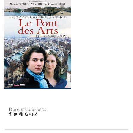
Misdaad
Musical
Oorlogsfilm
Romantische komedie
Thriller
Deel dit bericht: