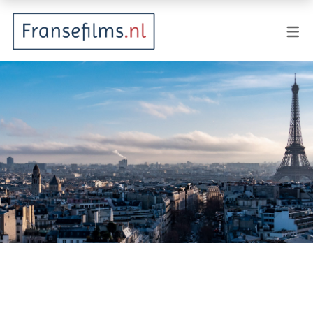
FILMGENRES
Actiefilm
Animatie
Documentaire
Drama
Fantasy
Horror
Komedie
Kostuumdrama