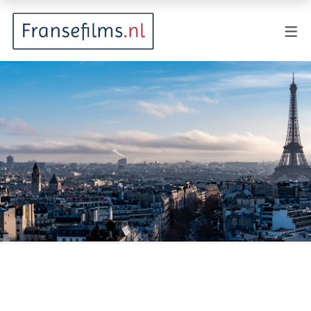
FILMGENRES
Actiefilm
Animatie
Documentaire
Drama
Fantasy
Horror
Komedie
Kostuumdrama