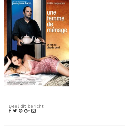
Misdaad
Musical
Oorlogsfilm
Romantische komedie
Thriller
Deel dit bericht: