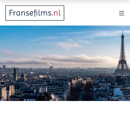
FILMGENRES
Actiefilm
Animatie
Documentaire
Drama
Fantasy
Horror
Komedie
Kostuumdrama