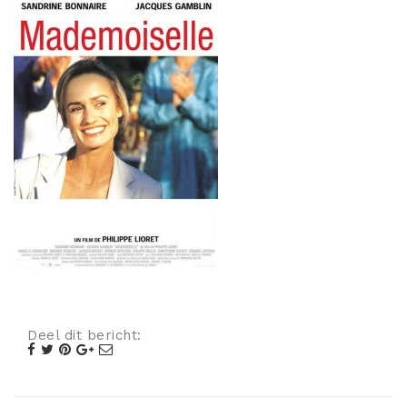
Misdaad
Musical
Oorlogsfilm
Romantische komedie
Thriller
Deel dit bericht: