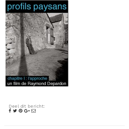
Misdaad
Musical
Oorlogsfilm
Romantische komedie
Thriller
Deel dit bericht: