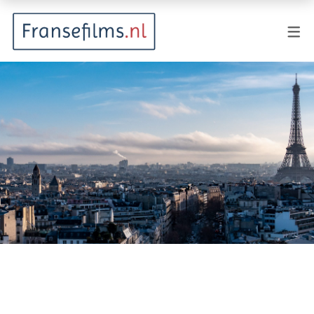
FILMGENRES
Actiefilm
Animatie
Documentaire
Drama
Fantasy
Horror
Komedie
Kostuumdrama