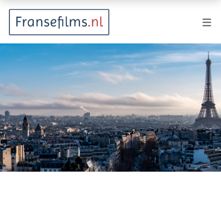
FILMGENRES
Actiefilm
Animatie
Documentaire
Drama
Fantasy
Horror
Komedie
Kostuumdrama