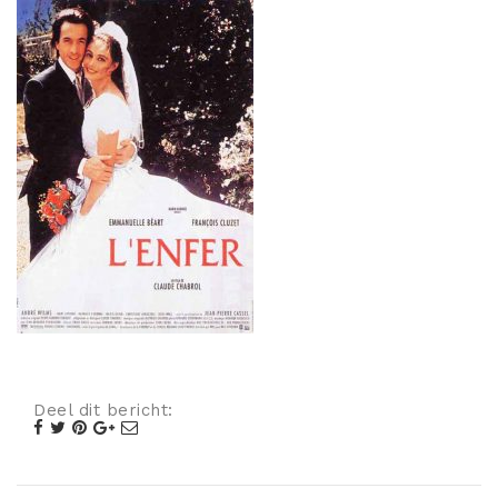
Misdaad
Musical
Oorlogsfilm
Romantische komedie
Thriller
Deel dit bericht: