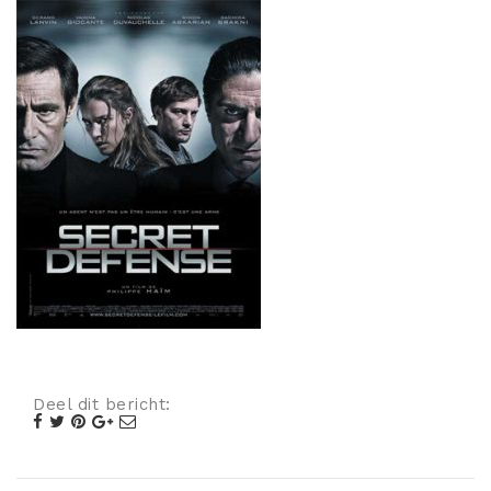
Misdaad
Musical
Oorlogsfilm
Romantische komedie
Thriller
Deel dit bericht: