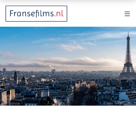
FILMGENRES
Actiefilm
Animatie
Documentaire
Drama
Fantasy
Horror
Komedie
Kostuumdrama