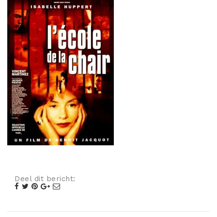
Misdaad
Musical
Oorlogsfilm
Romantische komedie
Thriller
Deel dit bericht: