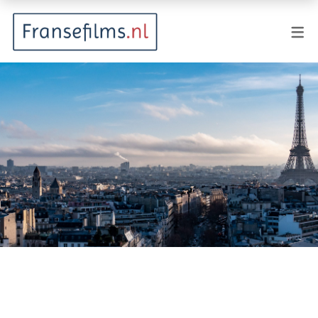
FILMGENRES
Actiefilm
Animatie
Documentaire
Drama
Fantasy
Horror
Komedie
Kostuumdrama