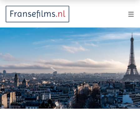
FILMGENRES
Actiefilm
Animatie
Documentaire
Drama
Fantasy
Horror
Komedie
Kostuumdrama