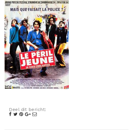
Misdaad
Musical
Oorlogsfilm
Romantische komedie
Thriller
Deel dit bericht: