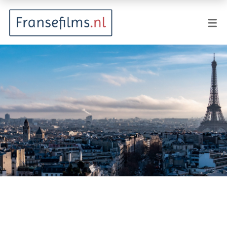
FILMGENRES
Actiefilm
Animatie
Documentaire
Drama
Fantasy
Horror
Komedie
Kostuumdrama