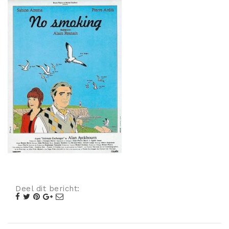
Misdaad
Musical
Oorlogsfilm
Romantische komedie
Thriller
Deel dit bericht: