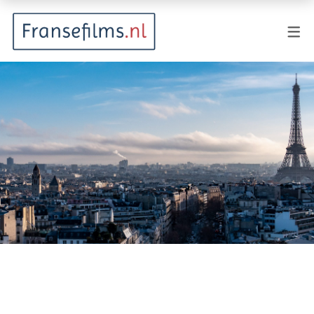
FILMGENRES
Actiefilm
Animatie
Documentaire
Drama
Fantasy
Horror
Komedie
Kostuumdrama