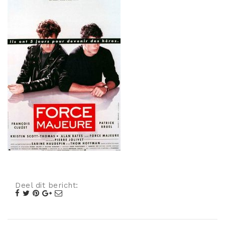
Misdaad
Musical
Oorlogsfilm
Romantische komedie
Thriller
Deel dit bericht: