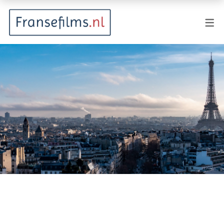
FILMGENRES
Actiefilm
Animatie
Documentaire
Drama
Fantasy
Horror
Komedie
Kostuumdrama