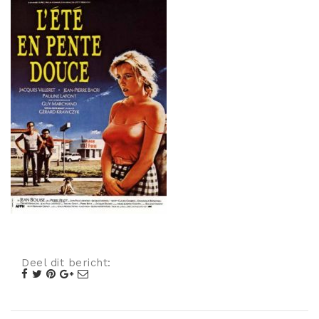
Misdaad
Musical
Oorlogsfilm
Romantische komedie
Thriller
Deel dit bericht: