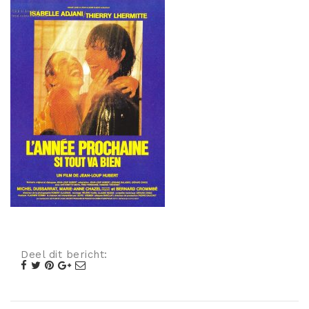
Misdaad
Musical
Oorlogsfilm
Romantische komedie
Thriller
Deel dit bericht: