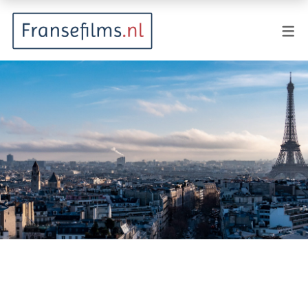
FILMGENRES
Actiefilm
Animatie
Documentaire
Drama
Fantasy
Horror
Komedie
Kostuumdrama