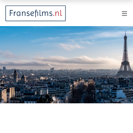
FILMGENRES
Actiefilm
Animatie
Documentaire
Drama
Fantasy
Horror
Komedie
Kostuumdrama