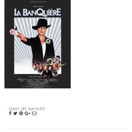
Misdaad
Musical
Oorlogsfilm
Romantische komedie
Thriller
Deel dit bericht: