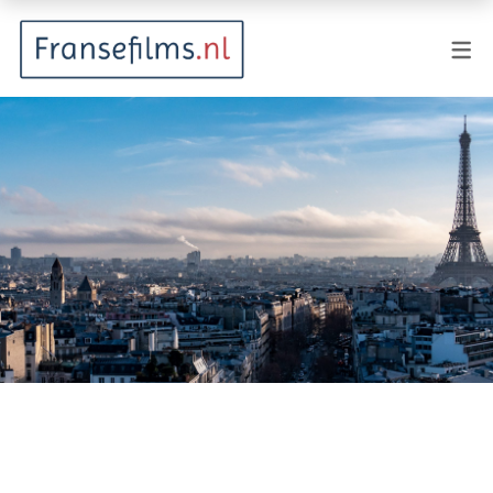
FILMGENRES
Actiefilm
Animatie
Documentaire
Drama
Fantasy
Horror
Komedie
Kostuumdrama