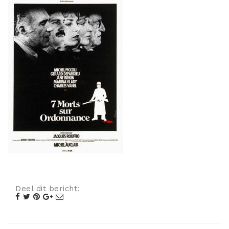
Misdaad
Musical
Oorlogsfilm
Romantische komedie
Thriller
Deel dit bericht: