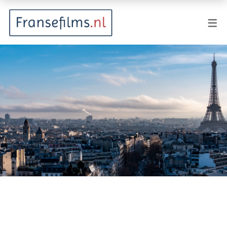
FILMGENRES
Actiefilm
Animatie
Documentaire
Drama
Fantasy
Horror
Komedie
Kostuumdrama