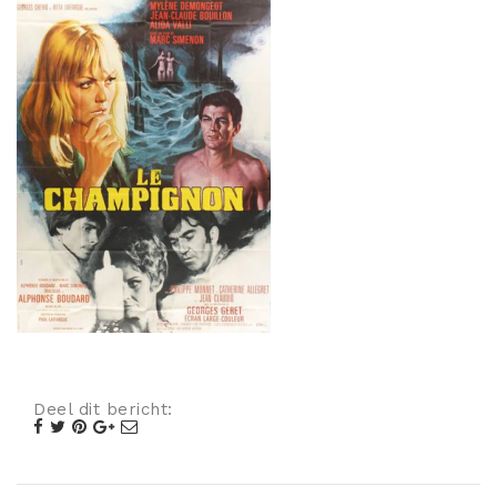
Misdaad
Musical
Oorlogsfilm
Romantische komedie
Thriller
Deel dit bericht: