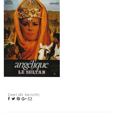
Misdaad
Musical
Oorlogsfilm
Romantische komedie
Thriller
Deel dit bericht: