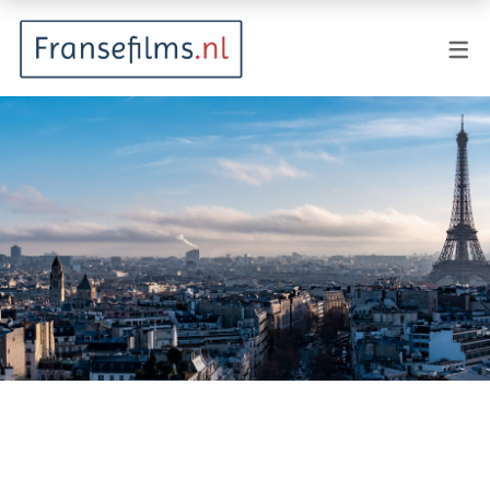
FILMGENRES
Actiefilm
Animatie
Documentaire
Drama
Fantasy
Horror
Komedie
Kostuumdrama