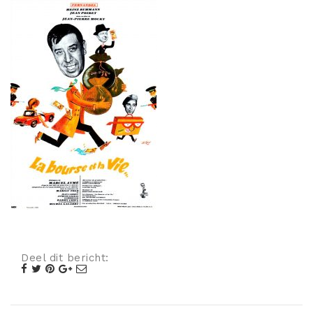
Misdaad
Musical
Oorlogsfilm
Romantische komedie
Thriller
Deel dit bericht: