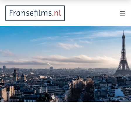
FILMGENRES
Actiefilm
Animatie
Documentaire
Drama
Fantasy
Horror
Komedie
Kostuumdrama