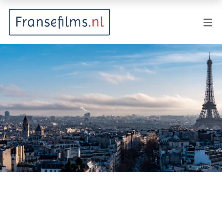
FILMGENRES
Actiefilm
Animatie
Documentaire
Drama
Fantasy
Horror
Komedie
Kostuumdrama