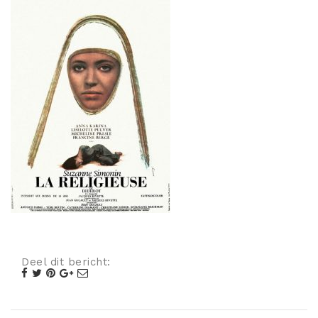
Misdaad
Musical
Oorlogsfilm
Romantische komedie
Thriller
Deel dit bericht: