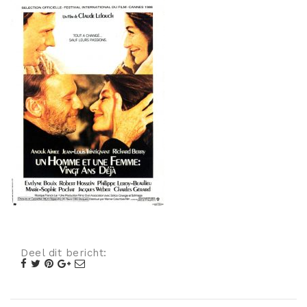
Misdaad
Musical
Oorlogsfilm
Romantische komedie
Thriller
Deel dit bericht: