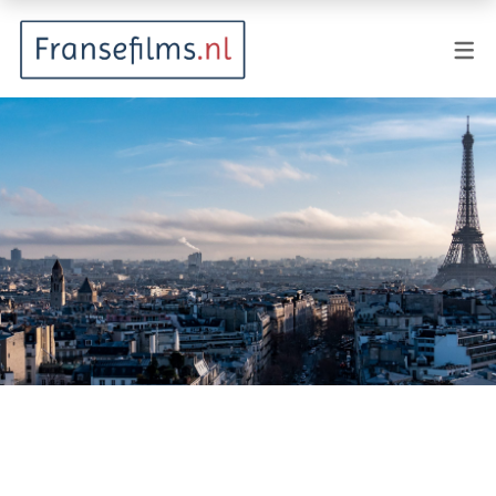
FILMGENRES
Actiefilm
Animatie
Documentaire
Drama
Fantasy
Horror
Komedie
Kostuumdrama