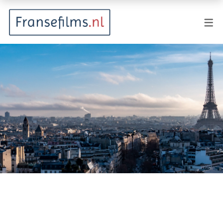
FILMGENRES
Actiefilm
Animatie
Documentaire
Drama
Fantasy
Horror
Komedie
Kostuumdrama