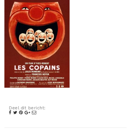
Misdaad
Musical
Oorlogsfilm
Romantische komedie
Thriller
Deel dit bericht: