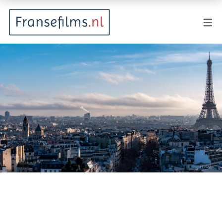
FILMGENRES
Actiefilm
Animatie
Documentaire
Drama
Fantasy
Horror
Komedie
Kostuumdrama