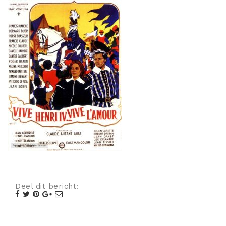
Misdaad
Musical
Oorlogsfilm
Romantische komedie
Thriller
Deel dit bericht: