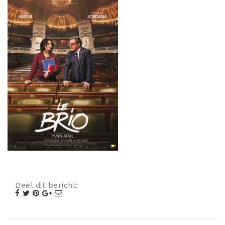
Misdaad
Musical
Oorlogsfilm
Romantische komedie
Thriller
Deel dit bericht: