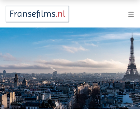
FILMGENRES
Actiefilm
Animatie
Documentaire
Drama
Fantasy
Horror
Komedie
Kostuumdrama