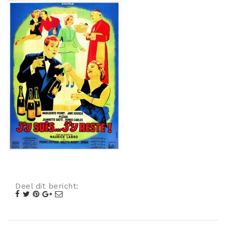
Misdaad
Musical
Oorlogsfilm
Romantische komedie
Thriller
Deel dit bericht: