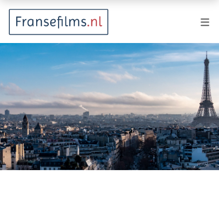
FILMGENRES
Actiefilm
Animatie
Documentaire
Drama
Fantasy
Horror
Komedie
Kostuumdrama