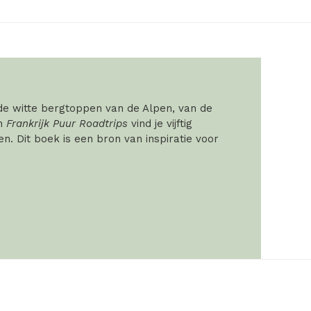
 de witte bergtoppen van de Alpen, van de
In
Frankrijk Puur Roadtrips
vind je vijftig
. Dit boek is een bron van inspiratie voor