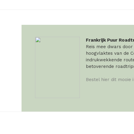
Frankrijk Puur Roadt
Reis mee dwars door F
hoogvlaktes van de Ce
indrukwekkende routes
betoverende roadtrip
Bestel hier dit mooie 