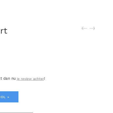
rt
at dan nu
!
je review achter
BOL »