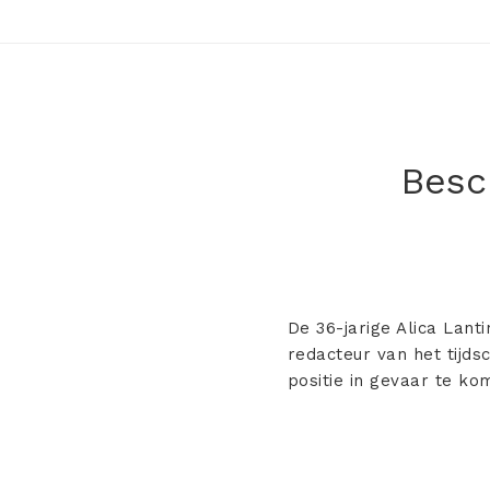
Besch
De 36-jarige Alica Lant
redacteur van het tijds
positie in gevaar te kom