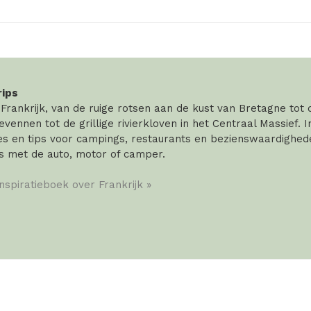
rips
rankrijk, van de ruige rotsen aan de kust van Bretagne tot
vennen tot de grillige rivierkloven in het Centraal Massief. 
 en tips voor campings, restaurants en bezienswaardigheden
s met de auto, motor of camper.
inspiratieboek over Frankrijk »